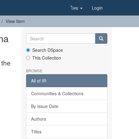
ไทย
Login
View Item
ma
Search DSpace
This Collection
 the
BROWSE
All of IR
Communities & Collections
By Issue Date
Authors
Titles