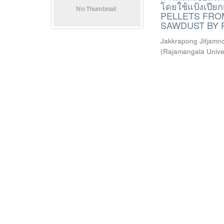
โดยใช้แป้งเป
PELLETS FRO
SAWDUST BY 
Jakkrapong Jitjamnon
(
Rajamangala Univer