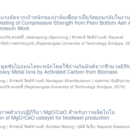
รงอัดจากเถ้าหนักของปาล์มเพื่อมาเป็นวัสดุถมกลับในงาน
Testing of Compressive Strength from Palm Bottom Ash 
etroleum Work
ณปภัช คงฤทธิ์
;
Jakkrapong Jitjamnong | จักรพงษ์ จิตต์จำนงค์
;
Naparat
รัตน์ เกษตรสมบูรณ์
(
Rajamangala University of Technology Srivijaya
,
2
ดูดซับไอออนโลหะหนักโดยใช้ถ่านกัมมันต์จากชีวมวลEffi
Heavy Metal Ions by Activated Carbon from Biomass
g | จักรพงษ์ จิตต์จำนงค์
;
Nonlapan Khantikulanon | นลพรรณ ขันติกุลานน
ณปภัช คงฤทธิ์
(
Rajamangala University of Technology Srivijaya
,
2019
)
ธิภาพตัวเร่งปฏิกิริยา MgO/CaO สำหรับการผลิตไบโอ
on of MgO/CaO catalyst for biodiesel production
g | จักรพงษ์ จิตต์จำนงค์
;
Suhdee Niseng | สุห์ดี นิเซ็ง
;
Naparat Kasetso