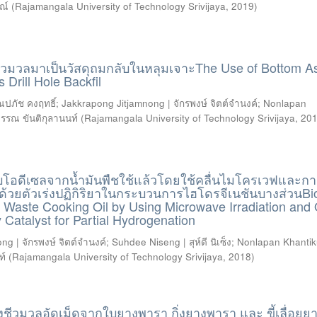
ณ์
(
Rajamangala University of Technology Srivijaya
,
2019
)
ีวมวลมาเป็นวัสดุถมกลับในหลุมเจาะThe Use of Bottom A
 Drill Hole Backfil
ณปภัช คงฤทธิ์
;
Jakkrapong Jitjamnong | จักรพงษ์ จิตต์จำนงค์
;
Nonlapan
รรณ ขันติกุลานนท์
(
Rajamangala University of Technology Srivijaya
,
20
บโอดีเซลจากน้ำมันพืชใช้แล้วโดยใช้คลื่นไมโครเวฟและก
ด้วยตัวเร่งปฏิกิริยาในกระบวนการไฮโดรจีเนชันบางส่วนBi
 Waste Cooking Oil by Using Microwave Irradiation and 
Catalyst for Partial Hydrogenation
g | จักรพงษ์ จิตต์จำนงค์
;
Suhdee Niseng | สุห์ดี นิเซ็ง
;
Nonlapan Khantik
ท์
(
Rajamangala University of Technology Srivijaya
,
2018
)
ิงชีวมวลอัดเม็ดจากใบยางพารา กิ่งยางพารา และ ขี้เลื่อย