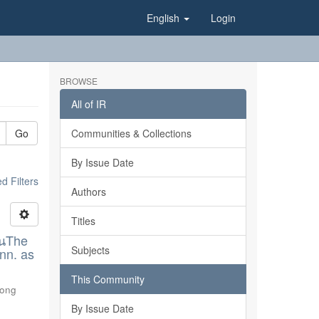
English
Login
BROWSE
All of IR
Go
Communities & Collections
By Issue Date
 Filters
Authors
Titles
ันThe
Subjects
nn. as
This Community
pong
By Issue Date