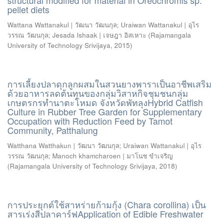
structural modified for material in Oreochromis sp.
pellet diets
Wattana Wattanakul | วัฒนา วัฒนกุล
;
Uraiwan Wattanakul | อุไร
วรรณ วัฒนกุล
;
Jesada Ishaak | เจษฎา อิสเหาะ
(
Rajamangala
University of Technology Srivijaya
,
2015
)
การเลี้ยงปลาดุกลูกผสมในสวนยางพาราเป็นอาชีพเสริม
ด้วยอาหารลดต้นทุนของกลุ่มวิสาหกิจชุมชนกลุ่ม
เกษตรกรทำนาตะโหมด จังหวัดพัทลุงHybrid Catfish
Culture in Rubber Tree Garden for Supplementary
Occupation with Reduction Feed by Tamot
Community, Patthalung
Watthana Watthakun | วัฒนา วัฒนกุล
;
Uraiwan Wattanakul | อุไร
วรรณ วัฒนกุล
;
Manoch khamcharoen | มาโนช ขำเจริญ
(
Rajamangala University of Technology Srivijaya
,
2018
)
การประยุกต์ใช้สาหร่ายก้ามกุ้ง (Chara corollina) เป็น
สารเร่งสีปลาคาร์ฟApplication of Edible Freshwater