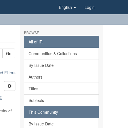
English
Login
BROWSE
All of IR
Go
Communities & Collections
By Issue Date
 Filters
Authors
Titles
og
Subjects
sity of
This Community
By Issue Date