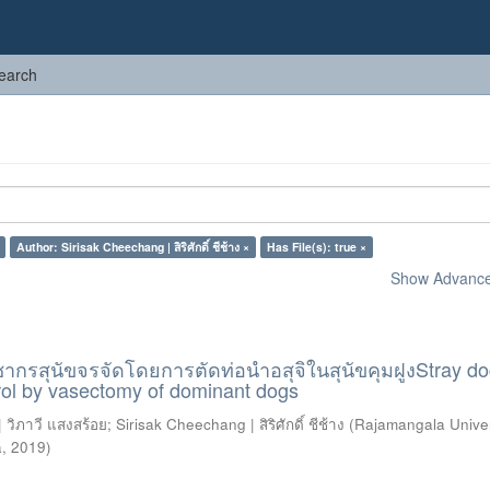
earch
Author: Sirisak Cheechang | สิริศักดิ์ ชีช้าง ×
Has File(s): true ×
Show Advanced
กรสุนัขจรจัดโดยการตัดท่อนำอสุจิในสุนัขคุมฝูงStray d
rol by vasectomy of dominant dogs
วิภาวี แสงสร้อย
;
Sirisak Cheechang | สิริศักดิ์ ชีช้าง
(
Rajamangala Univer
a
,
2019
)