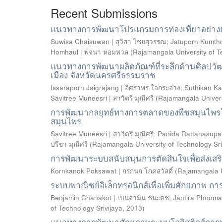
Recent Submissions
แนวทางการพัฒนาโปรแกรมการท่องเที่ยวอย่างย
Suwisa Chaisuwan | สุวิสา ไชยสุวรรณ
;
Jatuporn Kumtho
Homhaul | พจนา หอมหวล
(
Rajamangala University of T
แนวทางการพัฒนาผลิตภัณฑ์ที่ระลึกด้านศิลปวั
เมือง จังหวัดนครศรีธรรมราช
Issaraporn Jaigrajang | อิศราพร ใจกระจ่าง
;
Suthikan Ka
Savitree Muneesri | สาวิตรี มุณีศรี
(
Rajamangala Univers
การพัฒนากลยุทธ์ทางการตลาดของพืชสมุนไพรในเ
สมุนไพร
Savitree Muneesri | สาวิตรี มุณีศรี
;
Panida Rattanasupa 
ปรีชา มุณีศรี
(
Rajamangala University of Technology Sri
การพัฒนาระบบสนับสนุนการตัดสินใจเพื่อส่งเสริ
Kornkanok Poksawat | กรกนก โภคสวัสดิ์
(
Rajamangala U
ระบบพาณิชย์อิเล็กทรอนิกส์เพื่อเพิ่มศักยภาพ 
Benjamin Chanakot | เบนจามิน ชนะคช
;
Jantira Phooma 
of Technology Srivijaya
,
2013
)
แนวทางการพัฒนาศักยภาพระบบโลจิสติกส์การท่อ