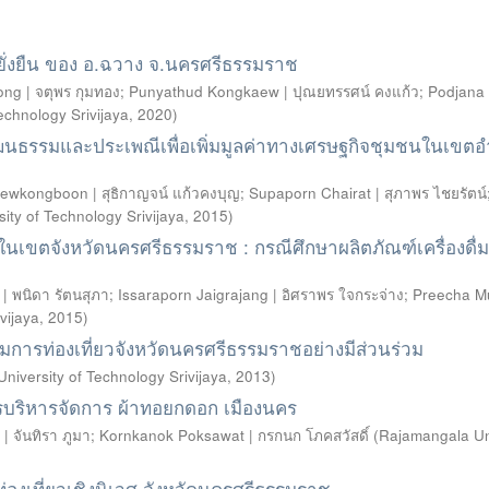
ั่งยืน ของ อ.ฉวาง จ.นครศรีธรรมราช
ng | จตุพร กุมทอง
;
Punyathud Kongkaew | ปุณยทรรศน์ คงแก้ว
;
Podjana
echnology Srivijaya
,
2020
)
ฒนธรรมและประเพณีเพื่อเพิ่มมูลค่าทางเศรษฐกิจชุมชนในเขต
ewkongboon | สุธิกาญจน์ แก้วคงบุญ
;
Supaporn Chairat | สุภาพร ไชยรัตน์
ity of Technology Srivijaya
,
2015
)
ขตจังหวัดนครศรีธรรมราช : กรณีศึกษาผลิตภัณฑ์เครื่องดื่ม
| พนิดา รัตนสุภา
;
Issaraporn Jaigrajang | อิศราพร ใจกระจ่าง
;
Preecha Mu
vijaya
,
2015
)
มการท่องเที่ยวจังหวัดนครศรีธรรมราชอย่างมีส่วนร่วม
niversity of Technology Srivijaya
,
2013
)
การบริหารจัดการ ผ้าทอยกดอก เมืองนคร
| จันทิรา ภูมา
;
Kornkanok Poksawat | กรกนก โภคสวัสดิ์
(
Rajamangala Un
งเที่ยวเชิงนิเวศ จังหวัดนครศรีธรรมราช