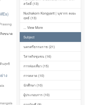
์
สวัสดิ์ (13)
SMEs)
Nuchakorn Kongyarit | นุชากร คงยะ
ฤทธ์ (13)
Prasong
... View More
หกิจขนาด
Subject
นครศรีธรรมราช (21)
วิสาหกิจชุมชน (16)
ินสุทธิ
การท่องเที่ยว (15)
อย่าง
การตลาด (10)
นักศึกษา (10)
ala
ผู้ประกอบการ (10)
amangala
การบัญชี (9)