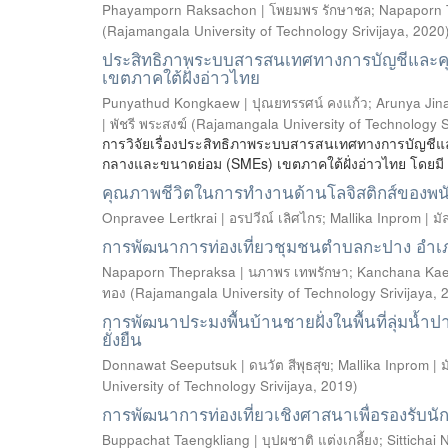
Phayamporn Raksachon | โพยมพร รักษาชล
;
Napaporn 
(
Rajamangala University of Technology Srivijaya
,
2020
ประสิทธิภาพระบบสารสนเทศทางการบัญชีและคุณลั
เขตภาคใต้ฝั่งอ่าวไทย
Punyathud Kongkaew | ปุณยทรรศน์ คงแก้ว
;
Arunya Jin
| พัชรี พระสงฆ์
(
Rajamangala University of Technology S
การวิจัยเรื่องประสิทธิภาพระบบสารสนเทศทางการบัญชีแ
กลางและขนาดย่อม (SMEs) เขตภาคใต้ฝั่งอ่าวไทย โดยมี ว
คุณภาพชีวิตในการทำงานด้านโลจิสติกส์ของพน
Onpravee Lertkrai | อรปวีณ์ เลิศไกร
;
Mallika Inprom | ม
การพัฒนาการท่องเที่ยวชุมชนตำบลกะปาง อำเภ
Napaporn Thepraksa | นภาพร เทพรักษา
;
Kanchana Kae
ทอง
(
Rajamangala University of Technology Srivijaya
,
การพัฒนาประมงพื้นบ้านชายฝั่งในพื้นที่ลุ่มน้ำ
ยั่งยืน
Donnawat Seeputsuk | ดนวัต สีพุธสุข
;
Mallika Inprom | 
University of Technology Srivijaya
,
2019
)
การพัฒนาการท่องเที่ยวเชิงศาสนาเพื่อรองรับนักท
Buppachat Taengkliang | บุปผชาติ แต่งเกลี้ยง
;
Sittichai