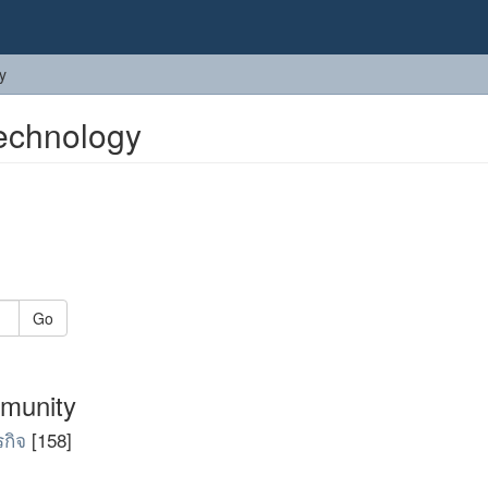
y
echnology
Go
mmunity
กิจ
[158]