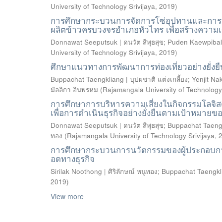
University of Technology Srivijaya
,
2019
)
การศึกษากระบวนการจัดการโซ่อุปทานและการกระจ
ผลิตข้าวครบวงจรอำเภอหัวไทร เพื่อสร้างความเข
Donnawat Seeputsuk | ดนวัต สีพุธสุข
;
Puden Kaewpibal |
University of Technology Srivijaya
,
2019
)
ศึกษาแนวทางการพัฒนาการท่องเที่ยวอย่างยั่ง
Buppachat Taengkliang | บุปผชาติ แต่งเกลี้ยง
;
Yenjit Na
มัลลิกา อินพรหม
(
Rajamangala University of Technology 
การศึกษาการบริหารความเสี่ยงในกิจกรรมโลจิสติ
เพื่อการดำเนินธุรกิจอย่างยั่งยืนตามเป้าหมายข
Donnawat Seeputsuk | ดนวัต สีพุธสุข
;
Buppachat Taengkl
ทอง
(
Rajamangala University of Technology Srivijaya
,
การศึกษากระบวนการนวัตกรรมของผู้ประกอบการ ส
อดทางธุรกิจ
Sirilak Noothong | ศิริลักษณ์ หนูทอง
;
Buppachat Taengklia
2019
)
View more