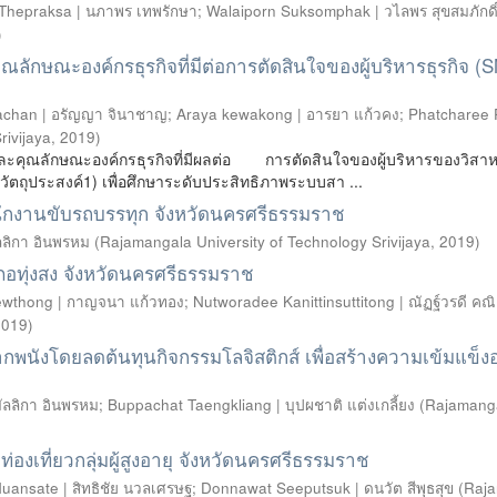
Thepraksa | นภาพร เทพรักษา
;
Walaiporn Suksomphak | วไลพร สุขสมภักดิ
)
กษณะองค์กรธุรกิจที่มีต่อการตัดสินใจของผู้บริหารธุรกิจ (
achan | อรัญญา จินาชาญ
;
Araya kewakong | อารยา แก้วคง
;
Phatcharee 
rivijaya
,
2019
)
ละคุณลักษณะองค์กรธุรกิจที่มีผลต่อ การตัดสินใจของผู้บริหารของวิสา
ัตถุประสงค์1) เพื่อศึกษาระดับประสิทธิภาพระบบสา ...
ักงานขับรถบรรทุก จังหวัดนครศรีธรรมราช
ัลลิกา อินพรหม
(
Rajamangala University of Technology Srivijaya
,
2019
)
อทุ่งสง จังหวัดนครศรีธรรมราช
wthong | กาญจนา แก้วทอง
;
Nutworadee Kanittinsuttitong | ณัฏฐ์วรดี คณิต
2019
)
ปากพนังโดยลดต้นทุนกิจกรรมโลจิสติกส์ เพื่อสร้างความเข้มแข็ง
มัลลิกา อินพรหม
;
Buppachat Taengkliang | บุปผชาติ แต่งเกลี้ยง
(
Rajamang
่องเที่ยวกลุ่มผู้สูงอายุ จังหวัดนครศรีธรรมราช
 Nuansate | สิทธิชัย นวลเศรษฐ
;
Donnawat Seeputsuk | ดนวัต สีพุธสุข
(
Raj