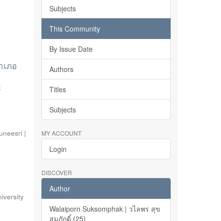
Subjects
This Community
By Issue Date
อำเภอ
Authors
;
Titles
Subjects
neesri |
MY ACCOUNT
Login
DISCOVER
Author
iversity
Walaiporn Suksomphak | วไลพร สุข
สมภักดิ์ (25)