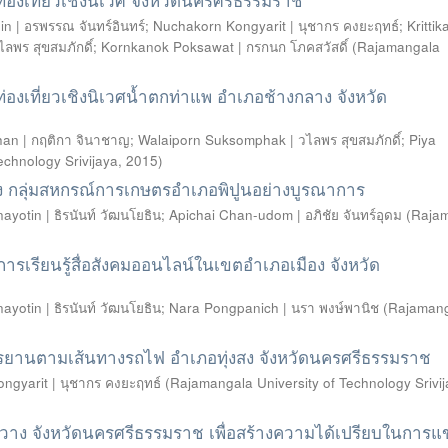
n | อรพรรณ จันทร์อินทร์
;
Nuchakorn Kongyarit | นุชากร คงยะฤทธ์
;
Krittik
ลพร สุขสมภักดิ์
;
Kornkanok Poksawat | กรกนก โภคสวัสดิ์
(
Rajamangala
เที่ยวเชิงนิเวศน้ำตกท่าแพ อำเภอช้างกลาง จังหวัด
chan | กฤติกา จินาชาญ
;
Walaiporn Suksomphak | วไลพร สุขสมภักดิ์
;
Piya
echnology Srivijaya
,
2015
)
 กลุ่มสหกรณ์การเกษตรอำเภอพิปูนอย่างบูรณาการ
ayotin | ธิรนันท์ วัฒนโยธิน
;
Apichai Chan-udom | อภิชัย จันทร์อุดม
(
Raja
ารเรียนรู้สื่อสังคมออนไลน์ในเขตอำเภอเมือง จังหวัด
ayotin | ธิรนันท์ วัฒนโยธิน
;
Nara Pongpanich | นรา พงษ์พานิช
(
Rajaman
จักรยานตามเส้นทางรถไฟ อำเภอทุ่งสง จังหวัดนครศรีธรรมราช
ngyarit | นุชากร คงยะฤทธ์
(
Rajamangala University of Technology Srivi
ฉวาง จังหวัดนครศรีธรรมราช เพื่อสร้างความได้เปรียบในการแข