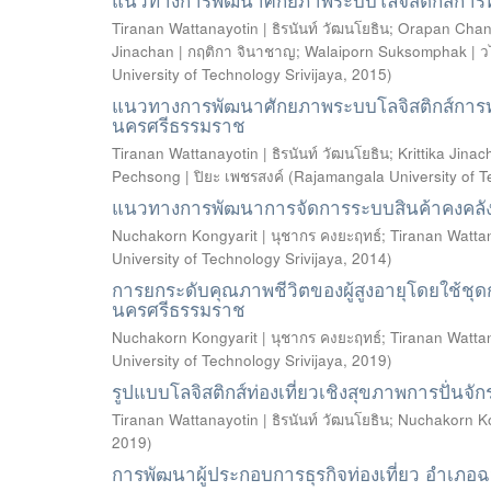
Tiranan Wattanayotin | ธิรนันท์ วัฒนโยธิน
;
Orapan Chani
Jinachan | กฤติกา จินาชาญ
;
Walaiporn Suksomphak | วไ
University of Technology Srivijaya
,
2015
)
แนวทางการพัฒนาศักยภาพระบบโลจิสติกส์การท่อง
นครศรีธรรมราช
Tiranan Wattanayotin | ธิรนันท์ วัฒนโยธิน
;
Krittika Jina
Pechsong | ปิยะ เพชรสงค์
(
Rajamangala University of T
แนวทางการพัฒนาการจัดการระบบสินค้าคงคลัง
Nuchakorn Kongyarit | นุชากร คงยะฤทธ์
;
Tiranan Wattan
University of Technology Srivijaya
,
2014
)
การยกระดับคุณภาพชีวิตของผู้สูงอายุโดยใช้ชุดก
นครศรีธรรมราช
Nuchakorn Kongyarit | นุชากร คงยะฤทธ์
;
Tiranan Wattan
University of Technology Srivijaya
,
2019
)
รูปแบบโลจิสติกส์ท่องเที่ยวเชิงสุขภาพการปั่น
Tiranan Wattanayotin | ธิรนันท์ วัฒนโยธิน
;
Nuchakorn Ko
2019
)
การพัฒนาผู้ประกอบการธุรกิจท่องเที่ยว อำเภอ