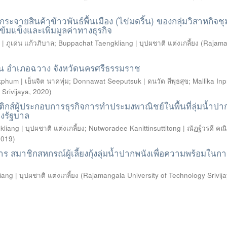
ายสินค้าข้าวพันธ์พื้นเมือง (ไข่มดริ้น) ของกลุ่มวิสาหกิจช
้มแข็งและเพิ่มมูลค่าทางธุรกิจ
 ภูเด่น แก้วภิบาล
;
Buppachat Taengkliang | บุปผชาติ แต่งเกลี้ยง
(
Rajama
ยืน อำเภอฉวาง จังหวัดนครศรีธรรมราช
kphum | เย็นจิต นาคพุ่ม
;
Donnawat Seeputsuk | ดนวัต สีพุธสุข
;
Mallika In
Srivijaya
,
2020
)
กส์ผู้ประกอบการธุรกิจการทำประมงพาณิชย์ในพื้นที่ลุ่มน้ำปา
องรัฐบาล
iang | บุปผชาติ แต่งเกลี้ยง
;
Nutworadee Kanittinsuttitong | ณัฏฐ์วรดี คณิ
2019
)
มาชิกสหกรณ์ผู้เลี้ยงกุ้งลุ่มน้ำปากพนังเพื่อความพร้อมในกา
ng | บุปผชาติ แต่งเกลี้ยง
(
Rajamangala University of Technology Srivij