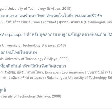
ala University of Technology Srivijaya
,
2015
)
นคณะเกษตรศาสตร์ มหาวิทยาลัยเทคโนโลยีราชมงคลศรีวิชัย
 | รัชรี ศรีสุวรรณ
;
Suwan Promkhet | สุวรรณ พรมเขต
(
Rajamangala Uni
SV e-passport สำหรับบุคลากรแบบฐานข้อมูลหลายก้อนด้วย Mu
University of Technology Srivijaya
,
2016
)
หัตถกรรมไทยในชนบท
a University of Technology Srivijaya
,
2000
)
พื่อผลิตสินค้าทีระลึกในจังหวัดสงขลา
ุณ สิทธิชัย
;
อัศวิน พรหมโสภา
;
Bussaban Leorungruang | บุษบรรณณ์ เหลี่ยวร
ลยาพร
;
จิตติมา สุทัศน์ ณ อยุธยา
(
Rajamangala University of Technology Sri
ูลย์
versity of Technology Srivijaya
,
2008
)