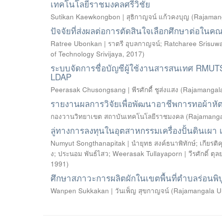
เทคโนโลยีราชมงคลศรีวิชัย
Sutikan Kaewkongbon | สุธิกาญจน์ แก้วคงบุญ
(
Rajamang
ปัจจัยที่ส่งผลต่อการตัดสินใจเลือกศึกษาต่อใ
Ratree Ubonkan | ราตรี อุบลกาญจน์
;
Ratcharee Srisuwan
of Technology Srivijaya
,
2017
)
ระบบจัดการชื่อบัญชีผู้ใช้งานสารสนเทศ RMUT
LDAP
Peerasak Chusongsang | พีรศักดื์ ชูส่งแสง
(
Rajamangala 
รายงานผลการวิจัยเพื่อพัฒนาอาชีพการทอผ้า
กองวานวิทยาเขต สถาบันเทคโนโลยีราชมงคล
(
Rajamangal
ลู่ทางการลงทุนในอุตสาหกรรมเครื่องปั้นดินเผา เ
Numyut Songthanapitak | นำยุทธ สงค์ธนาพิทักษ์
;
เกียรติค
ง
;
ประนอม พันธ์ไสว
;
Weerasak Tullayaporn | วีรศักดิ์ ตุ
1991
)
ศึกษาสภาวะการผลิตผักในเขตพื้นที่ตำบลร่อนพิบ
Wanpen Sukkakan | วันเพ็ญ สุขกาญจน์
(
Rajamangala Uni