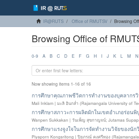
IR@RUTS
Office of RMUTSV
Browsing Of
Browsing Office of RMUTS
0-9
A
B
C
D
E
F
G
H
I
J
K
L
M
N
Now showing items 1-16 of 16
การศึกษาคุณภาพชีวิตการทำงานของบุคลากรวิ
Mali Inklam | มะลิ อินกล่ำ
(
Rajamangala University of Te
การศึกษาสภาวะการผลิตผักในเขตอำเภอร่อนพิบ
Wanpen Sukkakan | วันเพ็ญ สุขกาญจน์
;
Jutamas Supapa
การศึกษาแรงจูงใจในการจัดทำงานวิจัยของนักวิ
Piyaporn Kongsritong | ปิยภรณ์ คงศรีทอง
(
Rajamangala 