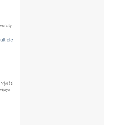
versity
ltiple
ุ่งเรือ่
vijaya
,