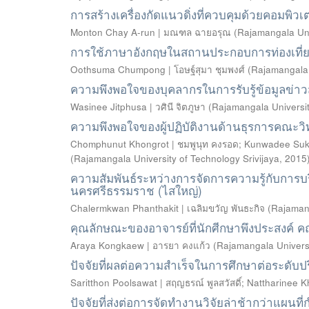
การสร้างเครื่องกัดแนวดิ่งที่ควบคุมด้วยคอมพิวเต
Monton Chay A-run | มณฑล ฉายอรุณ
(
Rajamangala Univ
การใช้ภาษาอังกฤษในสถานประกอบการท่องเที่ย
Oothsuma Chumpong | โอษฐ์สุมา ชุมพงศ์
(
Rajamangala 
ความพึงพอใจของบุคลากรในการรับรู้ข้อมูลข่า
Wasinee Jitphusa | วศินี จิตภูษา
(
Rajamangala Universit
ความพึงพอใจของผู้ปฏิบัติงานด้านธุรการคณะว
Chomphunut Khongrot | ชมพูนุท คงรอด
;
Kunwadee Sukk
(
Rajamangala University of Technology Srivijaya
,
2015
ความสัมพันธ์ระหว่างการจัดการความรู้กับการ
นครศรีธรรมราช (ไสใหญ่)
Chalermkwan Phanthakit | เฉลิมขวัญ พันธะกิจ
(
Rajamang
คุณลักษณะของอาจารย์ที่นักศีกษาพึงประสงค์ 
Araya Kongkaew | อารยา คงแก้ว
(
Rajamangala Universi
ปัจจัยที่ผลต่อความสำเร็จในการศึกษาต่อระดั
Saritthon Poolsawat | สฤญธรณ์ พูลสวัสดิ์
;
Nattharinee Kha
ปัจจัยที่ส่งต่อการจัดทำงานวิจัยล่าช้ากว่าแผ