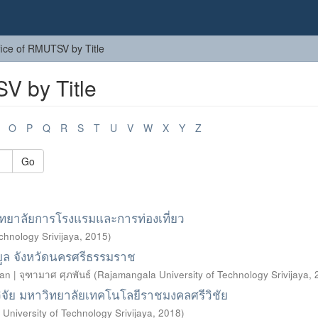
fice of RMUTSV by Title
V by Title
O
P
Q
R
S
T
U
V
W
X
Y
Z
Go
ทยาลัยการโรงแรมและการท่องเที่ยว
chnology Srivijaya
,
2015
)
ูล จังหวัดนครศรีธรรมราช
n | จุฑามาศ ศุภพันธ์
(
Rajamangala University of Technology Srivijaya
,
จัย มหาวิทยาลัยเทคโนโลยีราชมงคลศรีวิชัย
University of Technology Srivijaya
,
2018
)