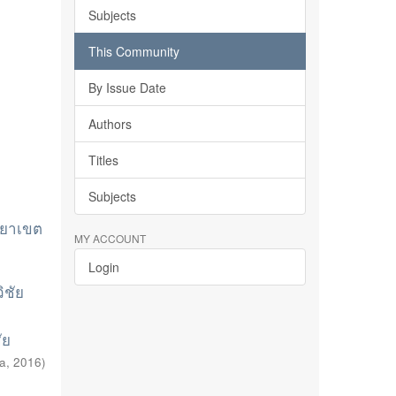
Subjects
This Community
By Issue Date
Authors
Titles
Subjects
ทยาเขต
MY ACCOUNT
Login
ิชัย
ัย
ya
,
2016
)