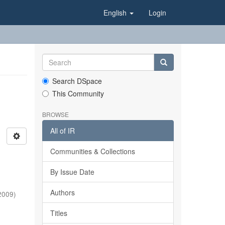
English
Login
Search DSpace
This Community
BROWSE
All of IR
Communities & Collections
By Issue Date
Authors
2009
)
Titles